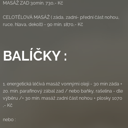
MASÁŽ ZAD 30min. 730,- Kč
CELOTĚLOVÁ MASÁŽ ( záda, zadní- přední část nohou,
ruce, hlava, dekolt) - 90 min. 1870,- Kč
💫💫💫💫💫💫💫💫💫💫💫💫💫💫💫💫💫💫💫
BALÍČKY :
1. energetická léčivá masáž vonnými oleji - 30 min záda +
20. min. parafínový zábal zad / nebo baňky, rašelina - dle
výběru /+ 30 min. masáž zadní část nohou + plosky 1070
,- Kč
nebo :