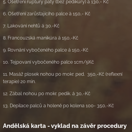
5. Ošetření ruptury paty (bez pedikúry) à 130,- Kč
6. Ošetření zarůstajícího palce à 150,- Kč
7. Lakování nehtů á 30.-Kč
8. Francouzská manikúra á 150,-Kč
9. Rovnání vybočeného palce á 150,-Kč
10. Tejpovaní vybočeného palce 1cm/5Kč
11. Masáž plosek nohou po mokr. ped. 350,-Kč (reflexní
terapie) 20 min.
12. Zábal nohou po mokr. pedik. á 30,-Kč
13. Depilace palců a holeně po kolena 100- 350,-Kč
Andělská karta - vyklad na závěr procedury