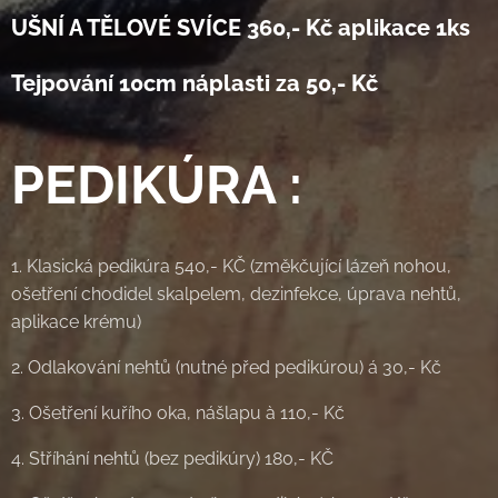
UŠNÍ A TĚLOVÉ SVÍCE 360,- Kč aplikace 1ks
Tejpování 10cm náplasti za 50,- Kč
PEDIKÚRA
:
1. Klasická pedikúra 540,- KČ (změkčující lázeň nohou,
ošetření chodidel skalpelem, dezinfekce, úprava nehtů,
aplikace krému)
2. Odlakování nehtů (nutné před pedikúrou) á 30,- Kč
3. Ošetření kuřího oka, nášlapu à 110,- Kč
4. Stříhání nehtů (bez pedikúry) 180,- KČ