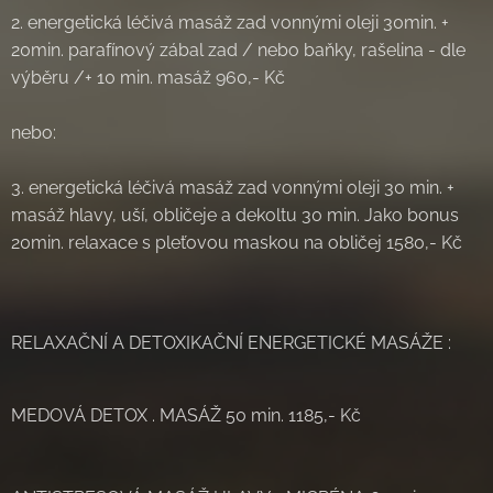
2. energetická léčivá masáž zad vonnými oleji 30min. +
20min. parafínový zábal zad / nebo baňky, rašelina - dle
výběru /+ 10 min. masáž 960,- Kč
nebo:
3. energetická léčivá masáž zad vonnými oleji 30 min. +
masáž hlavy, uší, obličeje a dekoltu 30 min. Jako bonus
20min. relaxace s pleťovou maskou na obličej 1580,- Kč
💫 💫 💫 💫 💫 💫 💫 💫 💫 💫 💫 💫 💫 💫 💫
RELAXAČNÍ A DETOXIKAČNÍ ENERGETICKÉ MASÁŽE :
MEDOVÁ DETOX . MASÁŽ 50 min. 1185,- Kč