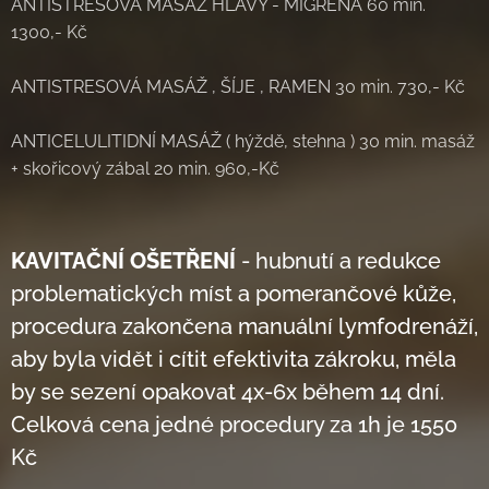
ANTISTRESOVÁ MASÁŽ HLAVY - MIGRÉNA 60 min.
1300,- Kč
ANTISTRESOVÁ MASÁŽ , ŠÍJE , RAMEN 30 min. 730,- Kč
ANTICELULITIDNÍ MASÁŽ ( hýždě, stehna ) 30 min. masáž
+ skořicový zábal 20 min. 960,-Kč
KAVITAČNÍ OŠETŘENÍ
- hubnutí a redukce
problematických míst a pomerančové kůže,
procedura zakončena manuální lymfodrenáží,
aby byla vidět i cítit efektivita zákroku, měla
by se sezení opakovat 4x-6x během 14 dní.
Celková cena jedné procedury za 1h je 1550
Kč