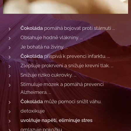
Čokoláda
pomáhá bojovat proti stárnutí ...
Obsahuje hodně vlákniny. ...
Je bohatá na živiny. ...
Čokoláda
přispívá k prevenci infarktu. ...
Zlepšuje prokrvení a snižuje krevní tlak. ...
Snižuje riziko cukrovky. ...
Stimuluje mozek a pomáhá prevenci
Alzheimera. ...
Čokoláda
může pomoci snížit váhu.
detoxikuje
uvolňuje napětí, eliminuje stres
omlazuje pokožku